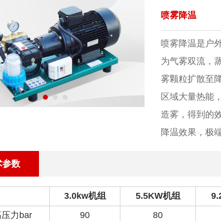
喷雾降温
喷雾降温是户
为气雾双流，蒸
雾颗粒扩散至
区域大量热能
造雾，得到的效
降温效果，极端
术参数
3.0kw机组
5.5KW机组
9
压力bar
90
80